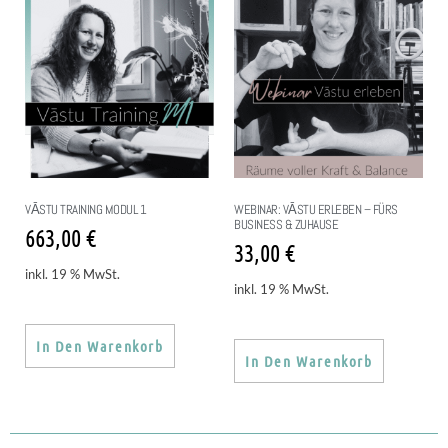
VĀSTU TRAINING MODUL 1
WEBINAR: VĀSTU ERLEBEN – FÜRS
BUSINESS & ZUHAUSE
663,00
€
33,00
€
inkl. 19 % MwSt.
inkl. 19 % MwSt.
In Den Warenkorb
In Den Warenkorb