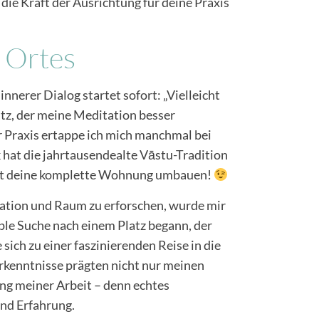
die Kraft der Ausrichtung für deine Praxis
n Ortes
nnerer Dialog startet sofort: „Vielleicht
atz, der meine Meditation besser
r Praxis ertappe ich mich manchmal bei
 hat die jahrtausendealte Vāstu-Tradition
nicht deine komplette Wohnung umbauen!
tation und Raum zu erforschen, wurde mir
mple Suche nach einem Platz begann, der
sich zu einer faszinierenden Reise in die
rkenntnisse prägten nicht nur meinen
g meiner Arbeit – denn echtes
nd Erfahrung.