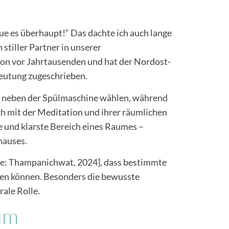
 tue es überhaupt!“ Das dachte ich auch lange
 stiller Partner in unserer
hon vor Jahrtausenden und hat der Nordost-
deutung zugeschrieben.
ekt neben der Spülmaschine wählen, während
sich mit der Meditation und ihrer räumlichen
te und klarste Bereich eines Raumes –
hauses.
lle: Thampanichwat, 2024], dass bestimmte
zen können. Besonders die bewusste
rale Rolle.
um