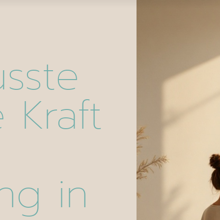
sste
 Kraft
ng in