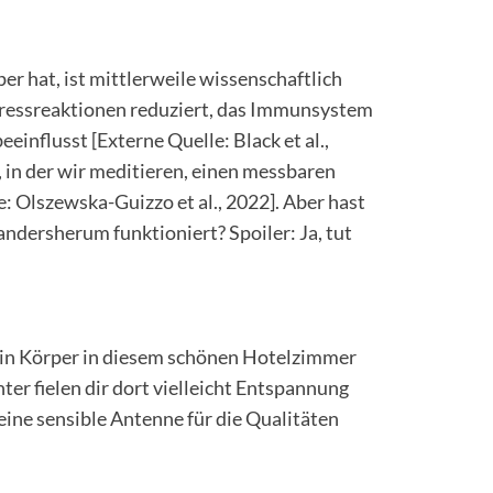
er hat, ist mittlerweile wissenschaftlich
Stressreaktionen reduziert, das Immunsystem
influsst [Externe Quelle: Black et al.,
 in der wir meditieren, einen messbaren
e: Olszewska-Guizzo et al., 2022]. Aber hast
ndersherum funktioniert? Spoiler: Ja, tut
dein Körper in diesem schönen Hotelzimmer
ter fielen dir dort vielleicht Entspannung
 eine sensible Antenne für die Qualitäten