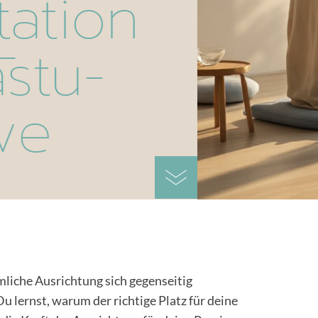
ation
stu-
ve
mliche Ausrichtung sich gegenseitig
 lernst, warum der richtige Platz für deine